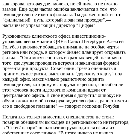
как корова, которая дает молоко, но ей ничего не нужно
взамен. Еще одна частая ошибка заключается в том, что
руководители не ездят в филиалы. Ты должен пройти тот
"филиальный" путь, который люди там проходят",—
настаивает управляющий директор "Цифры".
Руководитель клиентского офиса инвестиционно-
управляющей компании QBF в Санкт-Петербурге Алексей
Голубев призывает обращать внимание на особые черты
региона или города, в котором бизнес планирует открывать
филиал. "Они могут состоять из разных вещей: начиная от
того, где лучше проводить встречи и заканчивая формой
презентации продукта. Совет один: трезво оценивать и
принимать все риски, выстраивать "дорожную карту" под
каждый офис, максимально реалистично оценить
руководителя, которому вы поручаете регион, способен ли
этот человек нести идеологию компании вдали от
центрального офиса. В свое время я допустил ошибку: не
обучив должным образом руководителя офиса, рано отпустил
его в свободное плавание",— говорит господин Голубев.
Полагаться только на местных специалистов не стоит:
поверив обещаниям выходцев из регионального интегратора,
в "СерчИнформ" не назначили руководителя офиса из
собственных сотрудников. "В итоге ничего не вышло,