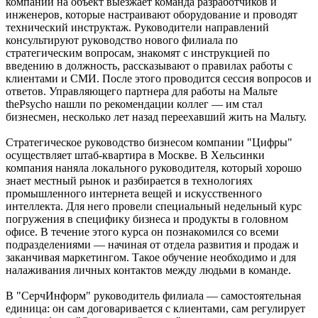
компании на объект выезжает команда разработчиков и
инженеров, которые настраивают оборудование и проводят
технический инструктаж. Руководители направлений
консультируют руководство нового филиала по
стратегическим вопросам, знакомят с инструкцией по
введению в должность, рассказывают о правилах работы с
клиентами и СМИ. После этого проводится сессия вопросов и
ответов. Управляющего партнера для работы на Мальте
thePsycho нашли по рекомендации коллег — им стал
бизнесмен, несколько лет назад переехавший жить на Мальту.
Стратегическое руководство бизнесом компании "Цифры"
осуществляет штаб-квартира в Москве. В Хельсинки
компания наняла локального руководителя, который хорошо
знает местный рынок и разбирается в технологиях
промышленного интернета вещей и искусственного
интеллекта. Для него провели специальный недельный курс
погружения в специфику бизнеса и продукты в головном
офисе. В течение этого курса он познакомился со всеми
подразделениями — начиная от отдела развития и продаж и
заканчивая маркетингом. Такое обучение необходимо и для
налаживания личных контактов между людьми в команде.
В "СерчИнформ" руководитель филиала — самостоятельная
единица: он сам договаривается с клиентами, сам регулирует