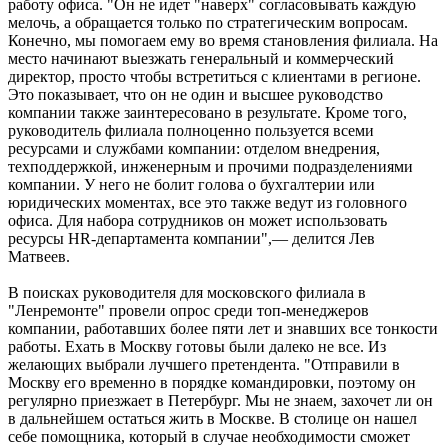
работу офиса. "Он не идет "наверх" согласовывать каждую
мелочь, а обращается только по стратегическим вопросам.
Конечно, мы помогаем ему во время становления филиала. На
место начинают выезжать генеральный и коммерческий
директор, просто чтобы встретиться с клиентами в регионе.
Это показывает, что он не один и высшее руководство
компании также заинтересовано в результате. Кроме того,
руководитель филиала полноценно пользуется всеми
ресурсами и службами компании: отделом внедрения,
техподдержкой, инженерным и прочими подразделениями
компании. У него не болит голова о бухгалтерии или
юридических моментах, все это также ведут из головного
офиса. Для набора сотрудников он может использовать
ресурсы HR-департамента компании",— делится Лев
Матвеев.
В поисках руководителя для московского филиала в
"Ленремонте" провели опрос среди топ-менеджеров
компании, работавших более пяти лет и знавших все тонкости
работы. Ехать в Москву готовы были далеко не все. Из
желающих выбрали лучшего претендента. "Отправили в
Москву его временно в порядке командировки, поэтому он
регулярно приезжает в Петербург. Мы не знаем, захочет ли он
в дальнейшем остаться жить в Москве. В столице он нашел
себе помощника, который в случае необходимости сможет