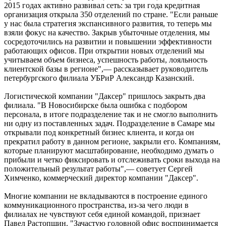
2015 годах активно развивал сеть: за три года кредитная
организация открыла 350 отделений по стране. "Если раньше
у нас была стратегия экспансивного развития, то теперь мы
взяли фокус на качество. Закрыв убыточные отделения, мы
сосредоточились на развитии и повышении эффективности
работающих офисов. При открытии новых отделений мы
учитываем объем бизнеса, успешность работы, лояльность
клиентской базы в регионе",— рассказывает руководитель
петербургского филиала УБРиР Александр Казанский.
Логистической компании "Даксер" пришлось закрыть два
филиала. "В Новосибирске была ошибка с подбором
персонала, в итоге подразделение так и не смогло выполнить
ни одну из поставленных задач. Подразделение в Самаре мы
открывали под конкретный бизнес клиента, и когда он
прекратил работу в данном регионе, закрыли его. Компаниям,
которые планируют масштабирование, необходимо думать о
прибыли и четко фиксировать и отслеживать сроки выхода на
положительный результат работы",— советует Сергей
Химченко, коммерческий директор компании "Даксер".
Многие компании не вкладываются в построение единого
коммуникационного пространства, из-за чего люди в
филиалах не чувствуют себя единой командой, признает
Павел Растопшин. "Зачастую головной офис воспринимается