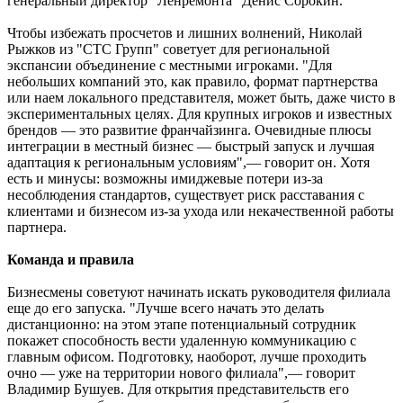
генеральный директор "Ленремонта" Денис Сорокин.
Чтобы избежать просчетов и лишних волнений, Николай
Рыжков из "СТС Групп" советует для региональной
экспансии объединение с местными игроками. "Для
небольших компаний это, как правило, формат партнерства
или наем локального представителя, может быть, даже чисто в
экспериментальных целях. Для крупных игроков и известных
брендов — это развитие франчайзинга. Очевидные плюсы
интеграции в местный бизнес — быстрый запуск и лучшая
адаптация к региональным условиям",— говорит он. Хотя
есть и минусы: возможны имиджевые потери из-за
несоблюдения стандартов, существует риск расставания с
клиентами и бизнесом из-за ухода или некачественной работы
партнера.
Команда и правила
Бизнесмены советуют начинать искать руководителя филиала
еще до его запуска. "Лучше всего начать это делать
дистанционно: на этом этапе потенциальный сотрудник
покажет способность вести удаленную коммуникацию с
главным офисом. Подготовку, наоборот, лучше проходить
очно — уже на территории нового филиала",— говорит
Владимир Бушуев. Для открытия представительств его