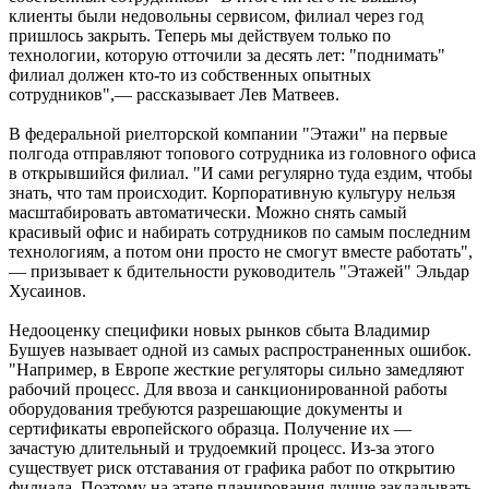
клиенты были недовольны сервисом, филиал через год
пришлось закрыть. Теперь мы действуем только по
технологии, которую отточили за десять лет: "поднимать"
филиал должен кто-то из собственных опытных
сотрудников",— рассказывает Лев Матвеев.
В федеральной риелторской компании "Этажи" на первые
полгода отправляют топового сотрудника из головного офиса
в открывшийся филиал. "И сами регулярно туда ездим, чтобы
знать, что там происходит. Корпоративную культуру нельзя
масштабировать автоматически. Можно снять самый
красивый офис и набирать сотрудников по самым последним
технологиям, а потом они просто не смогут вместе работать",
— призывает к бдительности руководитель "Этажей" Эльдар
Хусаинов.
Недооценку специфики новых рынков сбыта Владимир
Бушуев называет одной из самых распространенных ошибок.
"Например, в Европе жесткие регуляторы сильно замедляют
рабочий процесс. Для ввоза и санкционированной работы
оборудования требуются разрешающие документы и
сертификаты европейского образца. Получение их —
зачастую длительный и трудоемкий процесс. Из-за этого
существует риск отставания от графика работ по открытию
филиала. Поэтому на этапе планирования лучше закладывать