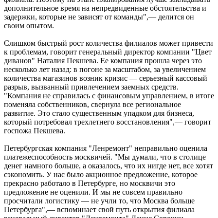
дополнительное время на непредвиденные обстоятельства и
задержки, которые не зависят от команды",— делится он
своим опытом.
Слишком быстрый рост количества филиалов может привести
к проблемам, говорит генеральный директор компании "Цвет
диванов" Наталия Пекшева. Ее компания прошла через это
несколько лет назад: в погоне за масштабом, за увеличением
количества магазинов возник кризис — серьезный кассовый
разрыв, вызванный привлечением заемных средств.
"Компания не справилась с финансовым управлением, в итоге
поменяла собственников, свернула все региональное
развитие. Это стало существенным упадком для бизнеса,
который потребовал трехлетнего восстановления",— говорит
госпожа Пекшева.
Петербургская компания "Ленремонт" неправильно оценила
платежеспособность москвичей. "Мы думали, что в столице
денег намного больше, а оказалось, что их нигде нет, все хотят
сэкономить. У нас было акционное предложение, которое
прекрасно работало в Петербурге, но москвичи это
предложение не оценили. И мы не совсем правильно
просчитали логистику — не учли то, что Москва больше
Петербурга",— вспоминает свой путь открытия филиала