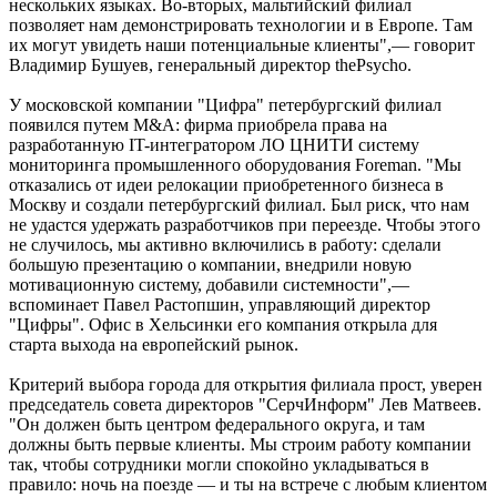
нескольких языках. Во-вторых, мальтийский филиал
позволяет нам демонстрировать технологии и в Европе. Там
их могут увидеть наши потенциальные клиенты",— говорит
Владимир Бушуев, генеральный директор thePsycho.
У московской компании "Цифра" петербургский филиал
появился путем M&A: фирма приобрела права на
разработанную IT-интегратором ЛО ЦНИТИ систему
мониторинга промышленного оборудования Foreman. "Мы
отказались от идеи релокации приобретенного бизнеса в
Москву и создали петербургский филиал. Был риск, что нам
не удастся удержать разработчиков при переезде. Чтобы этого
не случилось, мы активно включились в работу: сделали
большую презентацию о компании, внедрили новую
мотивационную систему, добавили системности",—
вспоминает Павел Растопшин, управляющий директор
"Цифры". Офис в Хельсинки его компания открыла для
старта выхода на европейский рынок.
Критерий выбора города для открытия филиала прост, уверен
председатель совета директоров "СерчИнформ" Лев Матвеев.
"Он должен быть центром федерального округа, и там
должны быть первые клиенты. Мы строим работу компании
так, чтобы сотрудники могли спокойно укладываться в
правило: ночь на поезде — и ты на встрече с любым клиентом