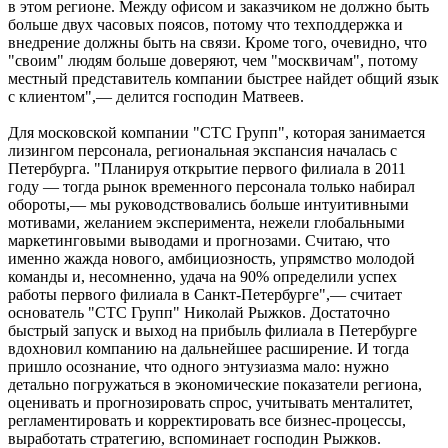
в этом регионе. Между офисом и заказчиком не должно быть
больше двух часовых поясов, потому что техподдержка и
внедрение должны быть на связи. Кроме того, очевидно, что
"своим" людям больше доверяют, чем "москвичам", потому
местный представитель компании быстрее найдет общий язык
с клиентом",— делится господин Матвеев.
Для московской компании "СТС Групп", которая занимается
лизингом персонала, региональная экспансия началась с
Петербурга. "Планируя открытие первого филиала в 2011
году — тогда рынок временного персонала только набирал
обороты,— мы руководствовались больше интуитивными
мотивами, желанием эксперимента, нежели глобальными
маркетинговыми выводами и прогнозами. Считаю, что
именно жажда нового, амбициозность, упрямство молодой
команды и, несомненно, удача на 90% определили успех
работы первого филиала в Санкт-Петербурге",— считает
основатель "СТС Групп" Николай Рыжков. Достаточно
быстрый запуск и выход на прибыль филиала в Петербурге
вдохновил компанию на дальнейшее расширение. И тогда
пришло осознание, что одного энтузиазма мало: нужно
детально погружаться в экономические показатели региона,
оценивать и прогнозировать спрос, учитывать менталитет,
регламентировать и корректировать все бизнес-процессы,
выработать стратегию, вспоминает господин Рыжков.