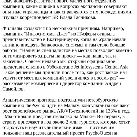
кому доверить развитие нового удаленного отделения
компании, какие ошибки в вопросах экспансии совершают
опытные управленцы и как справляются с их последствиями,
изучала корреспондент SR Влада Гасникова.
Филиалы создаются по нескольким причинам. Например,
компания "Инфосистемы Джет" из IT-сферы открыла
представительство в Екатеринбурге, когда на Урале начали
активно внедрять банковские системы и там стало больше
работы. "Наличие специалистов на местах позволяет заметно
оптимизировать затраты на проект — как наши, так и
заказчика. Совсем недавно мы открыли официальное
представительство в Узбекистане Jet Infosystems Central Asia.
Такое решение мы приняли после того, как рост заявок на IT-
услуги от местных компаний увеличился в восемь раз",—
рассказывает коммерческий директор компании Андрей
Самойлов.
Аналитические прогнозы подтолкнули петербургскую
компанию thePsycho идти на Мальту: консультанты обещают
рост европейского рынка AR/VR-технологий на 133% в год.
"Мы открыли представительство на Мальте. Во-первых, в
страну приезжает в год около 2 млн туристов, которые хотят
отдохнуть и изучить английский язык — поэтому им
подходит наш развлекательный проект PsychoQuest на