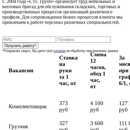
С 2004 года «СТС Групп» организует труд мобильных и
вахтовых бригад для обслуживания складских, торговых и
производственных процессов организаций различного
профиля. Для сопровождения бизнес-процессов клиента мы
привлекаем к работе персонал различных специальностей.
*Отправляя запрос, Вы даете своё
согласие
на обработку персональных данных
Смена
Ставка
За
12
на
мес
часов,
Вакансии
руки
при
обед 1
за 1
гра
час,
час, от
6/1,
от
373
4 100
127 
Комплектовщик
руб
руб
руб
327
3 600
111 
Грузчик
руб
руб
руб