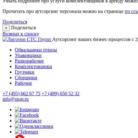
Узнать подробнее про услуги комплектовщиков в аренду можно 
Прочитать про аутсорсинг персонала можно на странице
по сс
Поделиться
Поделиться
×
Возврат к списку
Аутсорсинг ваших бизнес-процессов с 2
Обвальщики птицы
Упаковщики
Разнорабочие
Комплектовщики
Грузчики
Сборщики
Рабочие
+7 (495) 662 67 75
+7 (499) 650 52 32
info@stsgr.ru