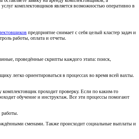
ы оставляете заявку на аренду комплектовщиков, а
нг услуг комплектовщиков является возможностью оперативно в
лектовщиков
предприятие снимает с себя целый кластер задач и
роль работы, оплата и отчеты.
анные, проведённые скрипты каждого этапа: поиск,
ку легко ориентироваться в процессах во время всей вахты.
у комплектовщик проходит проверку. Если по каким-то
роходит обучение и инструктаж. Все эти процессы помогают
 работы.
ерждёнными сменами. Также происходит социальные выплаты и