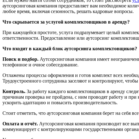
Если нужно найти сотни сотрудников, то стоит рассмотреть
ус
аутсорсинговая компания предоставляет вам необходимое коли
любое время, включая сезонность, решать кадровые вопросы.
Что скрывается за услугой комплектовщиков в аренду?
При кажущейся простоте, услуга подразумевает целый комплек
ответственности. Предоставление или аутсорсинг комплектовщи
Что входит в каждый блок аутсорсинга комплектовщиков?
Поиск и подбор.
Аутсорсинговая компания имеет неограниченны
телефонное и очное собеседование.
Отлажены процессы оформления и готов комплект всех необход
Трудоустроенного сотрудника заселяют и контролируют, чтобы 
Контроль.
За работу каждого комплектовщиков в аренду следи
причинам проверка не пройдена, с ним проводят работу и при 
ускорить адаптацию и повысить производительность.
Стоит отметить, что аутсорсинговая компания берет на себя вс
Оплата и отчёт.
Аутсорсинговая компания производит все вы
коммуницирует с контролирующими государственными органами