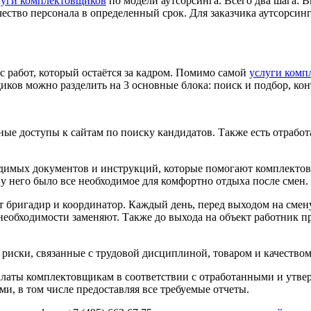
луги комплектовщиков
по модели аутсорсинга. Всего два шага: В
чество персонала в определенный срок. Для заказчика аутсорси
с работ, который остаётся за кадром. Помимо самой
услуги комп
ков можно разделить на 3 основные блока: поиск и подбор, конт
е доступы к сайтам по поиску кандидатов. Также есть отработ
имых документов и инструкций, которые помогают комплектовщи
у него было все необходимое для комфортно отдыха после смен.
т бригадир и координатор. Каждый день, перед выходом на смен
необходимости заменяют. Также до выхода на объект работник п
е риски, связанные с трудовой дисциплиной, товаром и качеством
платы комплектовщикам в соответствии с отработанными и утв
, в том числе предоставляя все требуемые отчеты.