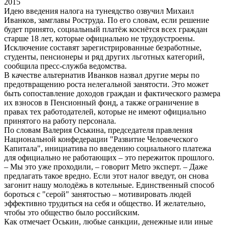
2015
Идею введения налога на тунеядство озвучил Михаил
Иванков, замглавы Роструда. По его словам, если решение
будет принято, социальный платёж коснётся всех граждан
старше 18 лет, которые официально не трудоустроены.
Исключение составят зарегистрированные безработные,
студенты, пенсионеры и ряд других льготных категорий,
сообщила пресс-служба ведомства.
В качестве альтернатив Иванков назвал другие меры по
предотвращению роста нелегальной занятости. Это может
быть сопоставление доходов граждан и фактического размера
их взносов в Пенсионный фонд, а также ограничение в
правах тех работодателей, которые не имеют официально
принятого на работу персонала.
По словам Валерия Оськина, председателя правления
Национальной конфедерации "Развитие Человеческого
Капитала", инициатива по введению социального платежа
для официально не работающих – это пережиток прошлого.
– Мы это уже проходили, – говорит Metro эксперт. – Даже
предлагать такое вредно. Если этот налог введут, он снова
загонит нашу молодёжь в котельные. Единственный способ
бороться с "серой" занятостью – мотивировать людей
эффективно трудиться на себя и общество. И желательно,
чтобы это общество было российским.
Как отмечает Оськин, любые санкции, денежные или иные