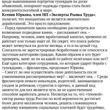
вроде вывешивания портретов тунеядцев на доске
объявлений, похоронит надежды страны стать более
конкурентоспособной в мире.
Ксения Юркова, член НП «Эксперты Рынка Труда»
,
полагает, что инициатива не является окончательно
доработанной. Это просто предложение.
– Перед принятием закона необходимо рассмотреть все
возможные подводные камни, – рассказывает она. –
Например, человек, имея заработанный капитал, временно не
работает или только ищет её. Не секрет, что поиск работы
может затянуться на долгие месяцы, а то и на целый год.
Соискатель не зарегистрирован безработным и не относится к
льготным категориям граждан. Каким образом и кто будет
проверять, занят ли он на какой-то работе нелегально или нет?
Ещё одна категория сотрудников, по которым ударит борьба с
тунеядцами, – фрилансеры, продолжает Юркова.
– Смогут ли они осуществлять свою деятельность после
узаконивания рассматриваемых мер? – заключает она. – Среди
фрилансеров немало инвалидов, родителей, занимающихся
уходом за ребенком, студентов и прочих, и данный вид
занятости для них является чуть ли не единственным
способом заработать деньги. Несмотря на то, что «теневой»
сектор рынка труда России по всей вероятности достигает
более десяти миллионов человек, решить сложившуюся
проблему взиманием социальных платежей будет трудоёмко.