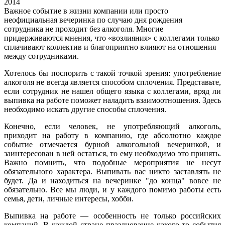
2014
Важное событие в жизни компании или просто
неофициальная вечеринка по случаю дня рождения
сотрудника не проходит без алкоголя. Многие
придерживаются мнения, что «возлияния» с коллегами только
сплачивают коллектив и благоприятно влияют на отношения
между сотрудниками.
Хотелось бы поспорить с такой точкой зрения: употребление
алкоголя не всегда является способом сплочения. Представьте,
если сотрудник не нашел общего языка с коллегами, вряд ли
выпивка на работе поможет наладить взаимоотношения. Здесь
необходимо искать другие способы сплочения.
Конечно, если человек, не употребляющий алкоголь,
приходит на работу в компанию, где абсолютно каждое
событие отмечается бурной алкогольной вечеринкой, и
заинтересован в ней остаться, то ему необходимо это принять.
Важно помнить, что подобные мероприятия не несут
обязательного характера. Выпивать вас никто заставлять не
будет. Да и находиться на вечеринке "до конца" вовсе не
обязательно. Все мы люди, и у каждого помимо работы есть
семья, дети, личные интересы, хобби.
Выпивка на работе — особенность не только российских
компаний. В каждой стране празднование какого-то события