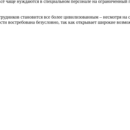
сё чаще нуждаются в специальном персонале на ограниченный п
удников становится все более цивилизованным – несмотря на ст
тости востребована безусловно, так как открывает широкие возмо