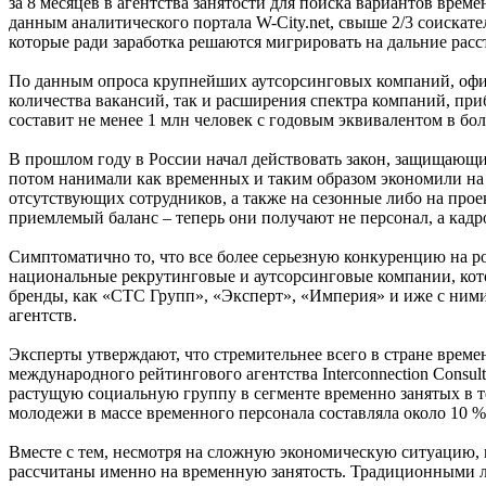
за 8 месяцев в агентства занятости для поиска вариантов врем
данным аналитического портала W-City.net, свыше 2/3 соискате
которые ради заработка решаются мигрировать на дальние расс
По данным опроса крупнейших аутсорсинговых компаний, офици
количества вакансий, так и расширения спектра компаний, пр
составит не менее 1 млн человек с годовым эквивалентом в бол
В прошлом году в России начал действовать закон, защищающи
потом нанимали как временных и таким образом экономили на 
отсутствующих сотрудников, а также на сезонные либо на про
приемлемый баланс – теперь они получают не персонал, а кадро
Симптоматично то, что все более серьезную конкуренцию на ро
национальные рекрутинговые и аутсорсинговые компании, кото
бренды, как «СТС Групп», «Эксперт», «Империя» и иже с ними
агентств.
Эксперты утверждают, что стремительнее всего в стране време
международного рейтингового агентства Interconnection Consul
растущую социальную группу в сегменте временно занятых в т
молодежи в массе временного персонала составляла около 10 %,
Вместе с тем, несмотря на сложную экономическую ситуацию, в
рассчитаны именно на временную занятость. Традиционными ли