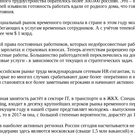
енного трудоустройства обратилось более 300.000 россиян. Это –
лей изъявили готовность работать вдали от родного дома, что го
тояния.
альный рынок временного персонала в стране в этом году може
ибегающих к услугам временных сотрудников. А с учётом тенево
ее чем $ 1 млрд.
й права постоянных работников, которых недобросовестные раб
зарплатах и страховых взносах. Теперь агентствам разрешено пр
ектные работы. Большинство работодателей переключились на до
вые услуги - в зависимости от текущих и стратегических задач.
ссийском рынке труда международным сетевым HR-гигантам, таким
рые во многих случаях срабатывают даже более оперативно и н
 становятся все более заметными игроками и начинают активно
нная занятость растёт в секторе IT, в транспорте и в ЖКХ. Спе
ting, входит в десятку крупнейших игроков рынка временного пе
екущем году в нашей стране представляет молодежь - выпускник
 то в 2017-м она, с большой степенью вероятности, дорастёт до 
 наиболее активных регионах России сегодня насчитывается не 
дерами здесь являются московская (свыше 1,5 млн вакансий) и 