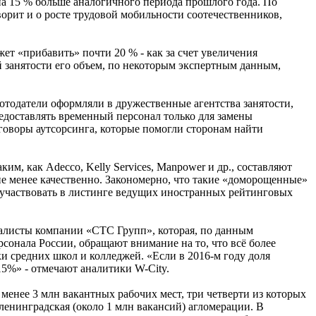
 на 15 % больше аналогичного периода прошлого года. По
ворит и о росте трудовой мобильности соотечественников,
т «прибавить» почти 20 % - как за счет увеличения
й занятости его объем, по некоторым экспертным данным,
отодатели оформляли в дружественные агентства занятости,
едоставлять временный персонал только для замены
говоры аутсорсинга, которые помогли сторонам найти
, как Adecco, Kelly Services, Manpower и др., составляют
е менее качественно. Закономерно, что такие «доморощенные»
 участвовать в листинге ведущих иностранных рейтинговых
циалисты компании «СТС Групп», которая, по данным
рсонала России, обращают внимание на то, что всё более
и средних школ и колледжей. «Если в 2016-м году доля
15%» - отмечают аналитики W-City.
менее 3 млн вакантных рабочих мест, три четверти из которых
ленинградская (около 1 млн вакансий) агломерации. В