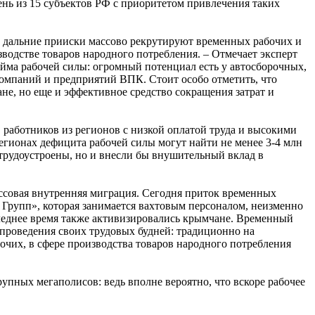
ень из 15 субъектов РФ с приоритетом привлечения таких
 и дальние прииски массово рекрутируют временных рабочих и
зводстве товаров народного потребления. – Отмечает эксперт
йма рабочей силы: огромный потенциал есть у автосборочных,
омпаний и предприятий ВПК. Стоит особо отметить, что
ане, но еще и эффективное средство сокращения затрат и
работников из регионов с низкой оплатой труда и высокими
 регионах дефицита рабочей силы могут найти не менее 3-4 млн
 трудоустроены, но и внесли бы внушительный вклад в
ассовая внутренняя миграция. Сегодня приток временных
Групп», которая занимается вахтовым персоналом, неизменно
леднее время также активизировались крымчане. Временный
 проведения своих трудовых будней: традиционно на
очих, в сфере производства товаров народного потребления
упных мегаполисов: ведь вполне вероятно, что вскоре рабочее