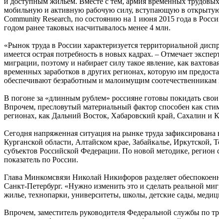
и доступным жильем. Вместе с тем, армия временных трудовых
мобильную и активную рабочую силу, вступающую в открытую
Community Research, по состоянию на 1 июня 2015 года в Росс
годом ранее таковых насчитывалось менее 4 млн.
«Рынок труда в России характеризуется территориальной диспро
имеется острая потребность в новых кадрах. – Отмечает экспе
миграции, поэтому и набирает силу такое явление, как вахтов
временных заработков в других регионах, которую им предост
обеспечивают безработным и малоимущим соотечественникам 
В погоне за «длинным рублем» россияне готовы покидать свои 
Впрочем, пресловутый материальный фактор способен как стим
регионах, как Дальний Восток, Хабаровский край, Сахалин и 
Сегодня напряженная ситуация на рынке труда зафиксирована в
Курганской области, Алтайском крае, Забайкалье, Иркутской, 
субъектов Российской Федерации. По новой методике, регион с
показатель по России.
Глава Минкомсвязи Николай Никифоров разделяет обеспокоенно
Санкт-Петербург. «Нужно изменить это и сделать реальной миг
жилье, технопарки, университеты, школы, детские сады, медиц
Впрочем, заместитель руководителя Федеральной службы по тр