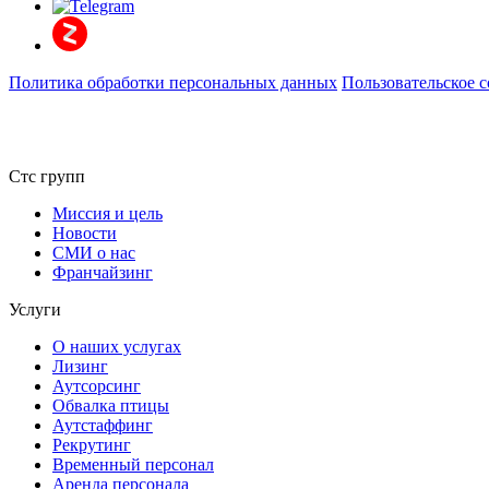
Политика обработки персональных данных
Пользовательское 
Стс групп
Миссия и цель
Новости
СМИ о нас
Франчайзинг
Услуги
О наших услугах
Лизинг
Аутсорсинг
Обвалка птицы
Аутстаффинг
Рекрутинг
Временный персонал
Аренда персонала