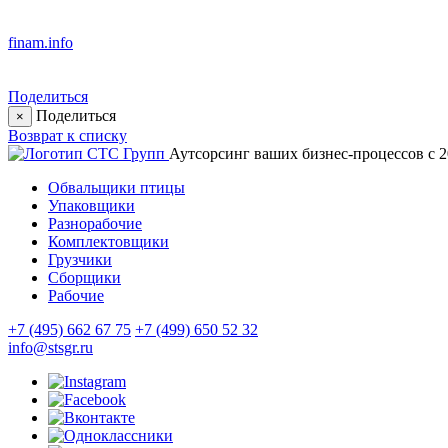
finam.info
Поделиться
Поделиться
×
Возврат к списку
Аутсорсинг ваших бизнес-процессов с 2
Обвальщики птицы
Упаковщики
Разнорабочие
Комплектовщики
Грузчики
Сборщики
Рабочие
+7 (495) 662 67 75
+7 (499) 650 52 32
info@stsgr.ru