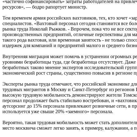
«частично софинансировать» затраты работодателей на привле
ресурсов», — бодро рапортует министр.
Тем временем армия российских вахтовиков, тех, кто хочет «з
специалистов. «Вахтовый персонал сегодня становится все боле
рынка труда Николай Рыжков. - Впрочем, пока что не все сек
производственных предприятий, отличные перспективы для ма
такого рода вахтовая, или временная занятость - не только сп
издержек для компаний и предприятий малого и среднего бизн
Внутренняя миграция может помочь в устранении огромных ре
уровнями безработицы туда, где безработица отсутствует. Даже
безработных таково мнение экспертов исследовательской групп
экономический рост страны, существенно повысив в регионе п
Эксперты рынка труда отмечают, что российской экономике дл
трудовых мигрантов в Москву и Санкт-Петербург из регионов 
высокую трудовую мобильность демонстрируют жители Томской
персонал продолжает быть стабильно востребован, и «вахтови
аутсорсинг до 15% персонала привлекают розничные сети, в п
используется уже свыше 20% «заемного» персонала.
Вероятно, такая трудовая мобильность может стать дополните
место москвича сможет легко занять, к примеру, калужанин, а 