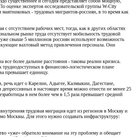
здо существеннее и сегодня представляет собой мощную,
о оценке экспертов исследовательской группы W-City
 маятниковых - трудовых мигрантов-россиян, в то время как
 с отсутствием рабочих мест, тогда, как в других областях
иональном рынке труда отсутствует мобильность трудовой
м, уже свыше 5 миллионов россиян используют возможность
тикующие вахтовый метод привлечения персонала. Они
 все более дальние расстояния - таковы реалии кризиса.
их труднодоступных в финансово-логистическом плане
ва превышает единицу.
, речь идет о Карелии, Адыгее, Калмыкии, Дагестане,
ии депрессивных в настоящее время можно отнести не менее 25
езработицы в нем более чем в 1,5 раза превышает средний
внутренняя трудовая миграция идет из регионов в Москву и
имо Москвы. Для этого нужно создавать инфраструктуру:
тво «уже» обратило внимание на эту проблему и обещает