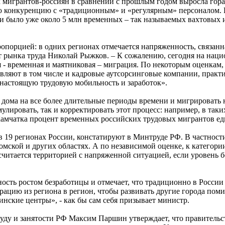
 мигрантов-россиян в сравнении с прошлым годом выросла гора
 конкуренцию с «традиционным» и «регулярным» персоналом. П
ии было уже около 5 млн временных – так называемых вахтовых и
порцией: в одних регионах отмечается напряженность, связанная
рт рынка труда Николай Рыжков. – К сожалению, сегодня на нац
ая - временная и маятниковая – миграция. По некоторым оценка
авляют в том числе и кадровые аутсорсинговые компании, прак
настоящую трудовую мобильность и заработок».
дома на все более длительные периоды времени и мигрировать на
улировать, так и корректировать этот процесс: например, в так
Камчатка процент временных российских трудовых мигрантов ед
 19 регионах России, констатируют в Минтруде РФ. В частности
Томской и других областях. А по независимой оценке, к категор
читается территорией с напряженной ситуацией, если уровень б
сть ростом безработицы и отмечает, что традиционно в России 
рацию из региона в регион, чтобы развивать другие города пом
инские центры», - как бы сам себя призывает министр.
уду и занятости РФ Максим Паршин утверждает, что правительс