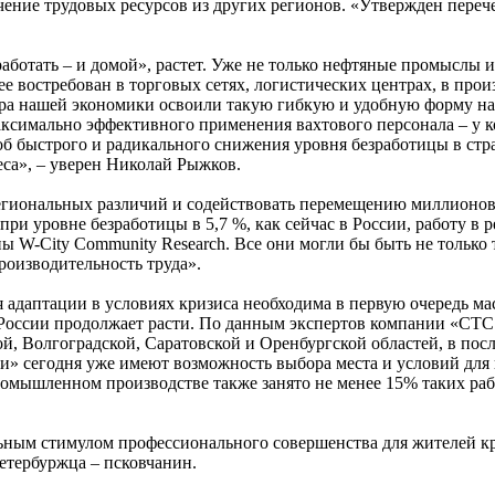
чение трудовых ресурсов из других регионов. «Утвержден переч
аработать – и домой», растет. Уже не только нефтяные промыслы
е востребован в торговых сетях, логистических центрах, в прои
тора нашей экономики освоили такую гибкую и удобную форму на
ксимально эффективного применения вахтового персонала – у к
особ быстрого и радикального снижения уровня безработицы в стр
еса», – уверен Николай Рыжков.
гиональных различий и содействовать перемещению миллионов 
 при уровне безработицы в 5,7 %, как сейчас в России, работу в
ы W-City Community Research. Все они могли бы быть не только
роизводительность труда».
я адаптации в условиях кризиса необходима в первую очередь м
России продолжает расти. По данным экспертов компании «СТС 
, Волгоградской, Саратовской и Оренбургской областей, в пос
ки» сегодня уже имеют возможность выбора места и условий для
ромышленном производстве также занято не менее 15% таких раб
льным стимулом профессионального совершенства для жителей кр
петербуржца – псковчанин.