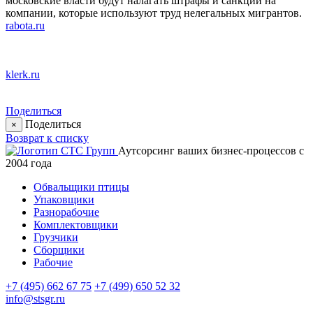
московские власти будут налагать штрафы и санкции на
компании, которые используют труд нелегальных мигрантов.
rabota.ru
klerk.ru
Поделиться
Поделиться
×
Возврат к списку
Аутсорсинг ваших бизнес-процессов с
2004 года
Обвальщики птицы
Упаковщики
Разнорабочие
Комплектовщики
Грузчики
Сборщики
Рабочие
+7 (495) 662 67 75
+7 (499) 650 52 32
info@stsgr.ru