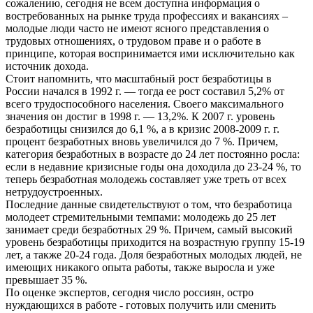
сожалению, сегодня не всем доступна информация о
востребованных на рынке труда профессиях и вакансиях –
молодые люди часто не имеют ясного представления о
трудовых отношениях, о трудовом праве и о работе в
принципе, которая воспринимается ими исключительно как
источник дохода.
Стоит напомнить, что масштабный рост безработицы в
России начался в 1992 г. — тогда ее рост составил 5,2% от
всего трудоспособного населения. Своего максимального
значения он достиг в 1998 г. — 13,2%. К 2007 г. уровень
безработицы снизился до 6,1 %, а в кризис 2008-2009 г. г.
процент безработных вновь увеличился до 7 %. Причем,
категория безработных в возрасте до 24 лет постоянно росла:
если в недавние кризисные годы она доходила до 23-24 %, то
теперь безработная молодежь составляет уже треть от всех
нетрудоустроенных.
Последние данные свидетельствуют о том, что безработица
молодеет стремительными темпами: молодежь до 25 лет
занимает среди безработных 29 %. Причем, самый высокий
уровень безработицы приходится на возрастную группу 15-19
лет, а также 20-24 года. Доля безработных молодых людей, не
имеющих никакого опыта работы, также выросла и уже
превышает 35 %.
По оценке экспертов, сегодня число россиян, остро
нуждающихся в работе - готовых получить или сменить