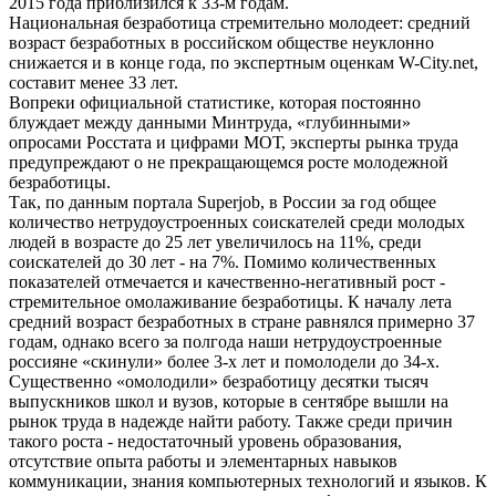
2015 года приблизился к 33-м годам.
Национальная безработица стремительно молодеет: средний
возраст безработных в российском обществе неуклонно
снижается и в конце года, по экспертным оценкам W-City.net,
составит менее 33 лет.
Вопреки официальной статистике, которая постоянно
блуждает между данными Минтруда, «глубинными»
опросами Росстата и цифрами МОТ, эксперты рынка труда
предупреждают о не прекращающемся росте молодежной
безработицы.
Так, по данным портала Superjob, в России за год общее
количество нетрудоустроенных соискателей среди молодых
людей в возрасте до 25 лет увеличилось на 11%, среди
соискателей до 30 лет - на 7%. Помимо количественных
показателей отмечается и качественно-негативный рост -
стремительное омолаживание безработицы. К началу лета
средний возраст безработных в стране равнялся примерно 37
годам, однако всего за полгода наши нетрудоустроенные
россияне «скинули» более 3-х лет и помолодели до 34-х.
Существенно «омолодили» безработицу десятки тысяч
выпускников школ и вузов, которые в сентябре вышли на
рынок труда в надежде найти работу. Также среди причин
такого роста - недостаточный уровень образования,
отсутствие опыта работы и элементарных навыков
коммуникации, знания компьютерных технологий и языков. К