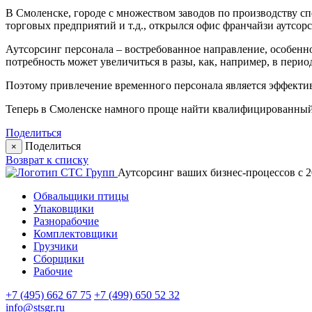
В Смоленске, городе с множеством заводов по производству 
торговых предприятий и т.д., открылся офис франчайзи аутсорс
Аутсорсинг персонала – востребованное направление, особенно 
потребность может увеличиться в разы, как, например, в пери
Поэтому привлечение временного персонала является эффекти
Теперь в Смоленске намного проще найти квалифицированный 
Поделиться
Поделиться
×
Возврат к списку
Аутсорсинг ваших бизнес-процессов с 2
Обвальщики птицы
Упаковщики
Разнорабочие
Комплектовщики
Грузчики
Сборщики
Рабочие
+7 (495) 662 67 75
+7 (499) 650 52 32
info@stsgr.ru